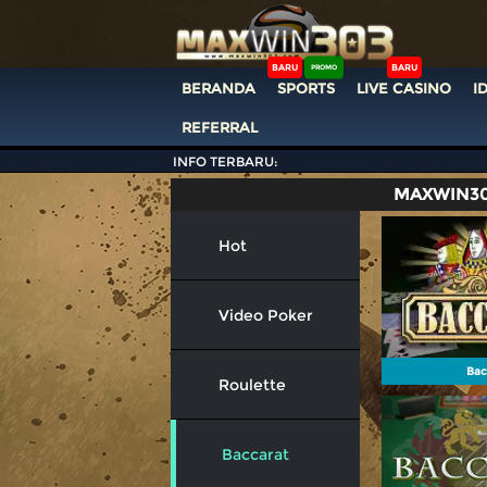
BARU
BARU
PROMO
BERANDA
SPORTS
LIVE CASINO
I
REFERRAL
INFO TERBARU:
MAXWIN303
Hot
Video Poker
Bac
Roulette
Baccarat