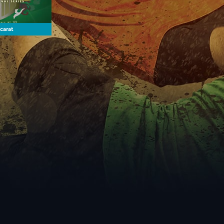
carat